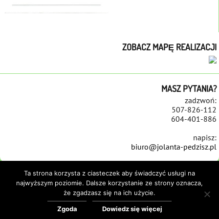
ZOBACZ MAPĘ REALIZACJI
MASZ PYTANIA?
zadzwoń:
507-826-112
604-401-886
napisz:
biuro@jolanta-pedzisz.pl
Ta strona korzysta z ciasteczek aby świadczyć usługi na
najwyższym poziomie. Dalsze korzystanie ze strony oznacza,
że zgadzasz się na ich użycie.
STRONA GŁÓWNA
REALIZACJE
NAWIERZCHNIE
REMONTY PLACÓW ZABAW
REFERENCJE
KONTAKT
POLITYKA COOKIES
Zgoda
Dowiedz się więcej