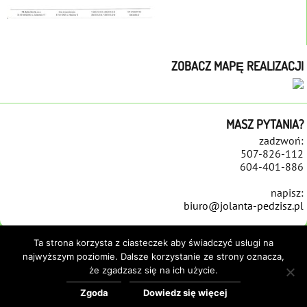
ZOBACZ MAPĘ REALIZACJI
MASZ PYTANIA?
zadzwoń:
507-826-112
604-401-886
napisz:
biuro@jolanta-pedzisz.pl
Ta strona korzysta z ciasteczek aby świadczyć usługi na
najwyższym poziomie. Dalsze korzystanie ze strony oznacza,
że zgadzasz się na ich użycie.
STRONA GŁÓWNA
REALIZACJE
NAWIERZCHNIE
REMONTY PLACÓW ZABAW
REFERENCJE
KONTAKT
POLITYKA COOKIES
Zgoda
Dowiedz się więcej