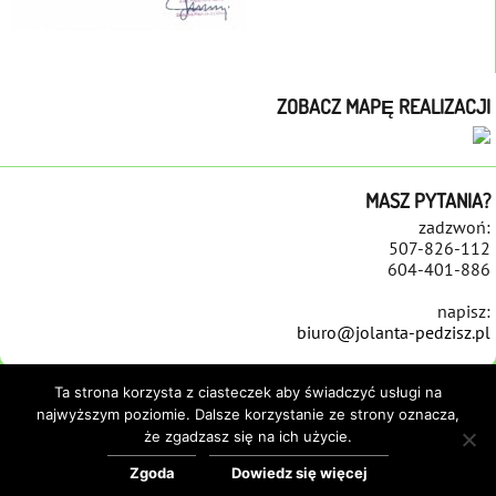
ZOBACZ MAPĘ REALIZACJI
MASZ PYTANIA?
zadzwoń:
507-826-112
604-401-886
napisz:
biuro@jolanta-pedzisz.pl
Ta strona korzysta z ciasteczek aby świadczyć usługi na
najwyższym poziomie. Dalsze korzystanie ze strony oznacza,
że zgadzasz się na ich użycie.
STRONA GŁÓWNA
REALIZACJE
NAWIERZCHNIE
REMONTY PLACÓW ZABAW
REFERENCJE
KONTAKT
POLITYKA COOKIES
Zgoda
Dowiedz się więcej