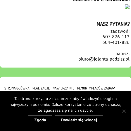
MASZ PYTANIA?
zadzwoń:
507-826-112
604-401-886
napisz:
biuro@jolanta-pedzisz.pl
STRONA GŁÓWNA
REALIZACJE
NAWIERZCHNIE
REMONTY PLACÓW ZABAW
REFERENCJE
KONTAKT
POLITYKA COOKIES
Ta strona korzysta z ciasteczek aby świadczyć usługi na
najwyższym poziomie. Dalsze korzystanie ze strony oznacza,
że zgadzasz się na ich użycie.
Zgoda
Dowiedz się więcej