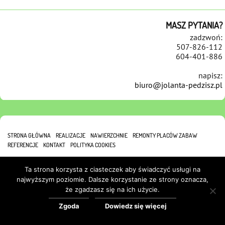
MASZ PYTANIA?
zadzwoń:
507-826-112
604-401-886
napisz:
biuro@jolanta-pedzisz.pl
STRONA GŁÓWNA
REALIZACJE
NAWIERZCHNIE
REMONTY PLACÓW ZABAW
REFERENCJE
KONTAKT
POLITYKA COOKIES
Ta strona korzysta z ciasteczek aby świadczyć usługi na
najwyższym poziomie. Dalsze korzystanie ze strony oznacza,
że zgadzasz się na ich użycie.
Zgoda
Dowiedz się więcej