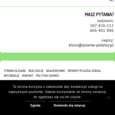
MASZ PYTANIA?
zadzwoń:
507-826-112
604-401-886
napisz:
biuro@jolanta-pedzisz.pl
STRONA GŁÓWNA
REALIZACJE
NAWIERZCHNIE
REMONTY PLACÓW ZABAW
REFERENCJE
KONTAKT
POLITYKA COOKIES
Ta strona korzysta z ciasteczek aby świadczyć usługi na
najwyższym poziomie. Dalsze korzystanie ze strony oznacza,
że zgadzasz się na ich użycie.
Zgoda
Dowiedz się więcej