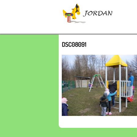
>
DSC08091