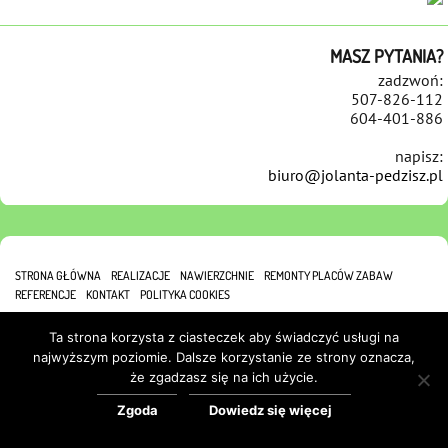
MASZ PYTANIA?
zadzwoń:
507-826-112
604-401-886
napisz:
biuro@jolanta-pedzisz.pl
STRONA GŁÓWNA
REALIZACJE
NAWIERZCHNIE
REMONTY PLACÓW ZABAW
REFERENCJE
KONTAKT
POLITYKA COOKIES
Ta strona korzysta z ciasteczek aby świadczyć usługi na
najwyższym poziomie. Dalsze korzystanie ze strony oznacza,
że zgadzasz się na ich użycie.
Zgoda
Dowiedz się więcej