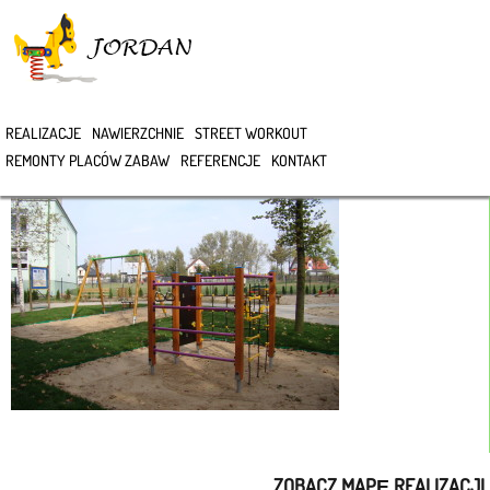
>
REALIZACJE
NAWIERZCHNIE
STREET WORKOUT
DSC07730
REMONTY PLACÓW ZABAW
REFERENCJE
KONTAKT
ZOBACZ MAPĘ REALIZACJI