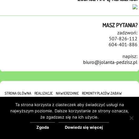
MASZ PYTANIA?
zadzwoń:
507-826-112
604-401-886
napisz:
biuro@jolanta-pedzisz.pl
STRONA GŁÓWNA
REALIZACJE
NAWIERZCHNIE
REMONTY PLACÓW ZABAW
REFERENCJE
KONTAKT
POLITYKA COOKIES
Ta strona korzysta z ciasteczek aby świadczyć usługi na
najwyższym poziomie. Dalsze korzystanie ze strony oznacza,
że zgadzasz się na ich użycie.
Zgoda
Dowiedz się więcej