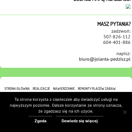
MASZ PYTANIA?
zadzwoń:
507-826-112
604-401-886
napisz:
biuro@jolanta-pedzisz.pl
STRONA GŁÓWNA
REALIZACJE
NAWIERZCHNIE
REMONTY PLACÓW ZABAW
REFERENCJE
KONTAKT
POLITYKA COOKIES
Ta strona korzysta z ciasteczek aby świadczyć usługi na
najwyższym poziomie. Dalsze korzystanie ze strony oznacza,
że zgadzasz się na ich użycie.
Zgoda
Dowiedz się więcej