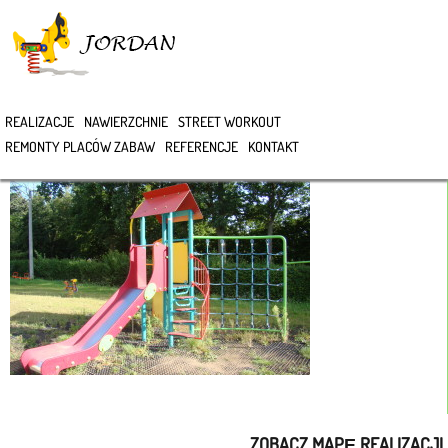
>
REALIZACJE
NAWIERZCHNIE
STREET WORKOUT
DSC07461
REMONTY PLACÓW ZABAW
REFERENCJE
KONTAKT
ZOBACZ MAPĘ REALIZACJI