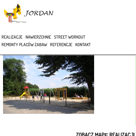
>
REALIZACJE
NAWIERZCHNIE
STREET WORKOUT
DSC07306
REMONTY PLACÓW ZABAW
REFERENCJE
KONTAKT
ZOBACZ MAPĘ REALIZACJI