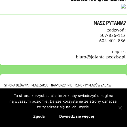
MASZ PYTANIA?
zadzwoń:
507-826-112
604-401-886
napisz:
biuro@jolanta-pedzisz.pl
STRONA GŁÓWNA
REALIZACJE
NAWIERZCHNIE
REMONTY PLACÓW ZABAW
REFERENCJE
KONTAKT
POLITYKA COOKIES
Ta strona korzysta z ciasteczek aby świadczyć usługi na
najwyższym poziomie. Dalsze korzystanie ze strony oznacza,
że zgadzasz się na ich użycie.
Zgoda
Dowiedz się więcej