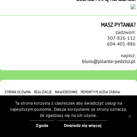
MASZ PYTANIA?
zadzwoń:
507-826-112
604-401-886
napisz:
biuro@jolanta-pedzisz.pl
STRONA GŁÓWNA
REALIZACJE
NAWIERZCHNIE
REMONTY PLACÓW ZABAW
REFERENCJE
KONTAKT
POLITYKA COOKIES
Ta strona korzysta z ciasteczek aby świadczyć usługi na
najwyższym poziomie. Dalsze korzystanie ze strony oznacza,
że zgadzasz się na ich użycie.
Zgoda
Dowiedz się więcej