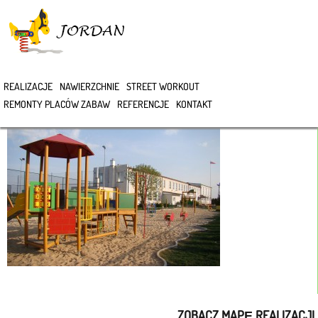
>
REALIZACJE
NAWIERZCHNIE
STREET WORKOUT
DSC06631
REMONTY PLACÓW ZABAW
REFERENCJE
KONTAKT
ZOBACZ MAPĘ REALIZACJI