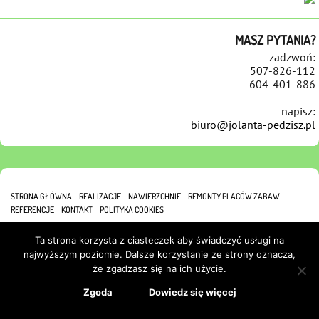
MASZ PYTANIA?
zadzwoń:
507-826-112
604-401-886
napisz:
biuro@jolanta-pedzisz.pl
STRONA GŁÓWNA
REALIZACJE
NAWIERZCHNIE
REMONTY PLACÓW ZABAW
REFERENCJE
KONTAKT
POLITYKA COOKIES
Ta strona korzysta z ciasteczek aby świadczyć usługi na
najwyższym poziomie. Dalsze korzystanie ze strony oznacza,
że zgadzasz się na ich użycie.
Zgoda
Dowiedz się więcej