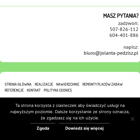
MASZ PYTANIA?
zadzwoń:
507-826-112
604-401-886
napisz:
biuro@jolanta-pedzisz.pl
STRONA GŁÓWNA
REALIZACJE
NAWIERZCHNIE
REMONTY PLACÓW ZABAW
REFERENCJE
KONTAKT
POLITYKA COOKIES
Ta strona korzysta z ciasteczek aby świadczyć usługi na
najwyższym poziomie. Dalsze korzystanie ze strony oznacza,
że zgadzasz się na ich użycie.
Zgoda
Dowiedz się więcej