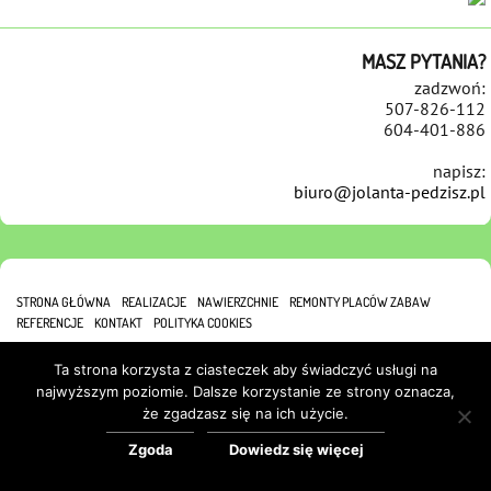
MASZ PYTANIA?
zadzwoń:
507-826-112
604-401-886
napisz:
biuro@jolanta-pedzisz.pl
STRONA GŁÓWNA
REALIZACJE
NAWIERZCHNIE
REMONTY PLACÓW ZABAW
REFERENCJE
KONTAKT
POLITYKA COOKIES
Ta strona korzysta z ciasteczek aby świadczyć usługi na
najwyższym poziomie. Dalsze korzystanie ze strony oznacza,
że zgadzasz się na ich użycie.
Zgoda
Dowiedz się więcej