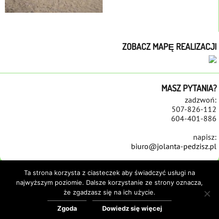
ZOBACZ MAPĘ REALIZACJI
MASZ PYTANIA?
zadzwoń:
507-826-112
604-401-886
napisz:
biuro@jolanta-pedzisz.pl
Ta strona korzysta z ciasteczek aby świadczyć usługi na
najwyższym poziomie. Dalsze korzystanie ze strony oznacza,
że zgadzasz się na ich użycie.
STRONA GŁÓWNA
REALIZACJE
NAWIERZCHNIE
REMONTY PLACÓW ZABAW
REFERENCJE
KONTAKT
POLITYKA COOKIES
Zgoda
Dowiedz się więcej