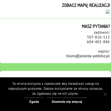
ZOBACZ MAPĘ REALIZACJI
MASZ PYTANIA?
zadzwoń:
507-826-112
604-401-886
napisz:
biuro@jolanta-pedzisz.pl
STRONA GŁÓWNA
REALIZACJE
NAWIERZCHNIE
REMONTY PLACÓW ZABAW
Ta strona korzysta z ciasteczek aby świadczyć usługi na
REFERENCJE
KONTAKT
POLITYKA COOKIES
najwyższym poziomie. Dalsze korzystanie ze strony oznacza,
że zgadzasz się na ich użycie.
Zgoda
Dowiedz się więcej