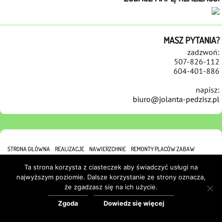
MASZ PYTANIA?
zadzwoń:
507-826-112
604-401-886
napisz:
biuro@jolanta-pedzisz.pl
STRONA GŁÓWNA
REALIZACJE
NAWIERZCHNIE
REMONTY PLACÓW ZABAW
REFERENCJE
KONTAKT
POLITYKA COOKIES
Ta strona korzysta z ciasteczek aby świadczyć usługi na
najwyższym poziomie. Dalsze korzystanie ze strony oznacza,
że zgadzasz się na ich użycie.
Zgoda
Dowiedz się więcej