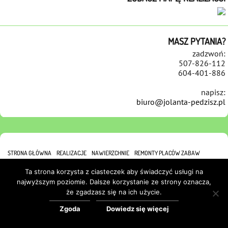
MASZ PYTANIA?
zadzwoń:
507-826-112
604-401-886
napisz:
biuro@jolanta-pedzisz.pl
STRONA GŁÓWNA
REALIZACJE
NAWIERZCHNIE
REMONTY PLACÓW ZABAW
REFERENCJE
KONTAKT
POLITYKA COOKIES
Ta strona korzysta z ciasteczek aby świadczyć usługi na
najwyższym poziomie. Dalsze korzystanie ze strony oznacza,
że zgadzasz się na ich użycie.
Zgoda
Dowiedz się więcej