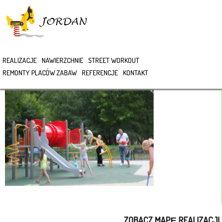
>
REALIZACJE
NAWIERZCHNIE
STREET WORKOUT
DSC01777
REMONTY PLACÓW ZABAW
REFERENCJE
KONTAKT
ZOBACZ MAPĘ REALIZACJI