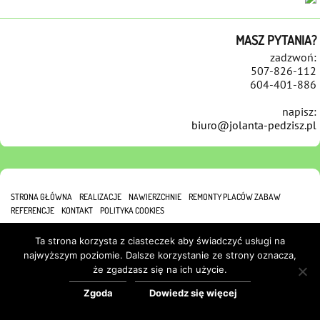
MASZ PYTANIA?
zadzwoń:
507-826-112
604-401-886
napisz:
biuro@jolanta-pedzisz.pl
STRONA GŁÓWNA
REALIZACJE
NAWIERZCHNIE
REMONTY PLACÓW ZABAW
REFERENCJE
KONTAKT
POLITYKA COOKIES
Ta strona korzysta z ciasteczek aby świadczyć usługi na
najwyższym poziomie. Dalsze korzystanie ze strony oznacza,
że zgadzasz się na ich użycie.
Zgoda
Dowiedz się więcej