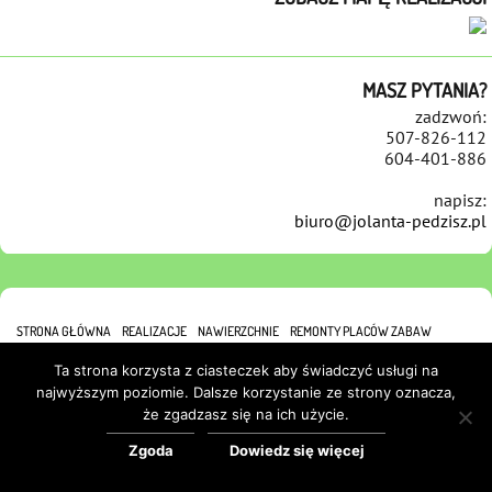
MASZ PYTANIA?
zadzwoń:
507-826-112
604-401-886
napisz:
biuro@jolanta-pedzisz.pl
STRONA GŁÓWNA
REALIZACJE
NAWIERZCHNIE
REMONTY PLACÓW ZABAW
REFERENCJE
KONTAKT
POLITYKA COOKIES
Ta strona korzysta z ciasteczek aby świadczyć usługi na
najwyższym poziomie. Dalsze korzystanie ze strony oznacza,
że zgadzasz się na ich użycie.
Zgoda
Dowiedz się więcej