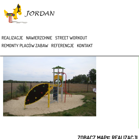
>
REALIZACJE
NAWIERZCHNIE
STREET WORKOUT
DSC00140
REMONTY PLACÓW ZABAW
REFERENCJE
KONTAKT
ZOBACZ MAPĘ REALIZACJI