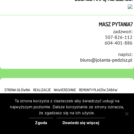
MASZ PYTANIA?
zadzwoń:
507-826-112
604-401-886
napisz:
biuro@jolanta-pedzisz.pl
STRONA GŁÓWNA
REALIZACJE
NAWIERZCHNIE
REMONTY PLACÓW ZABAW
REFERENCJE
KONTAKT
POLITYKA COOKIES
Ta strona korzysta z ciasteczek aby świadczyć usługi na
najwyższym poziomie. Dalsze korzystanie ze strony oznacza,
że zgadzasz się na ich użycie.
Zgoda
Dowiedz się więcej